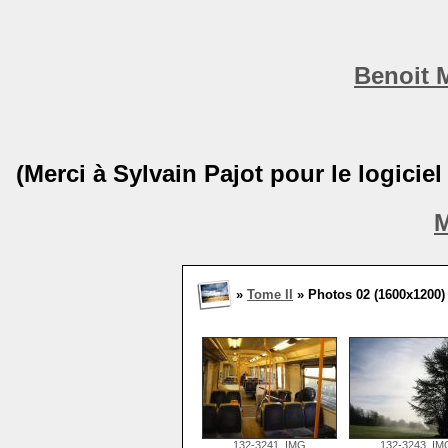
Benoit 
(Merci à Sylvain Pajot pour le logicie
M
»
Tome II
» Photos 02 (1600x1200) 
132-3241_IMG
132-3243_IM