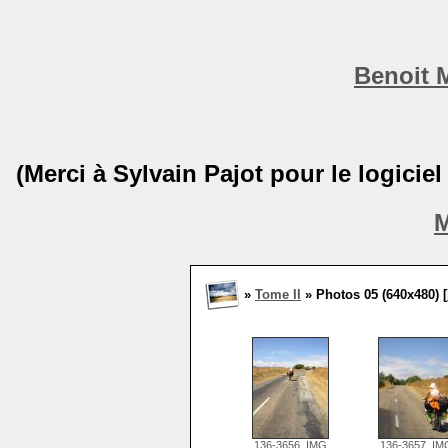
Benoit 
(Merci à Sylvain Pajot pour le logicie
M
»
Tome II
» Photos 05 (640x480) [
136-3656_IMG
136-3657_IM