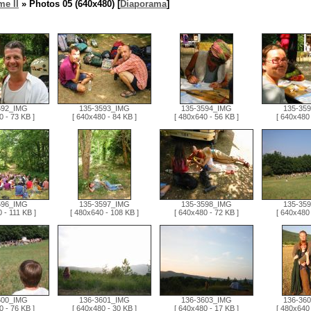
me II
» Photos 05 (640x480) [
Diaporama
]
592_IMG
135-3593_IMG
135-3594_IMG
135-35
0 - 73 KB ]
[ 640x480 - 84 KB ]
[ 480x640 - 56 KB ]
[ 640x480 
596_IMG
135-3597_IMG
135-3598_IMG
135-35
 - 111 KB ]
[ 480x640 - 108 KB ]
[ 640x480 - 72 KB ]
[ 640x480 
600_IMG
136-3601_IMG
136-3603_IMG
136-36
0 - 76 KB ]
[ 640x480 - 30 KB ]
[ 640x480 - 17 KB ]
[ 480x640 