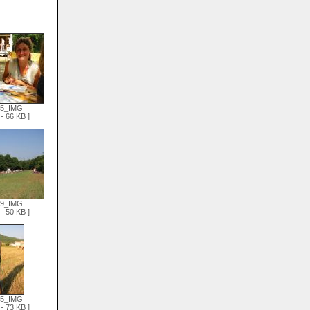
95_IMG
- 66 KB ]
99_IMG
- 50 KB ]
05_IMG
- 73 KB ]