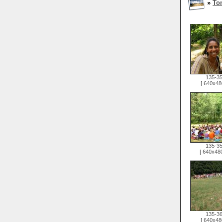
»
To
135-3
[ 640x48
135-3
[ 640x480
135-3
[ 640x48