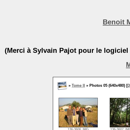
Benoit 
(Merci à Sylvain Pajot pour le logicie
M
»
Tome II
» Photos 05 (640x480) [
D
136-3606_IMG
136-3607_IM