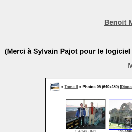
Benoit 
(Merci à Sylvain Pajot pour le logicie
M
»
Tome II
» Photos 05 (640x480) [
Diap
134-3485_IMG
134-348